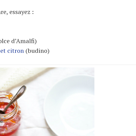
re, essayez :
lce d’Amalfi)
et citron
(budino)