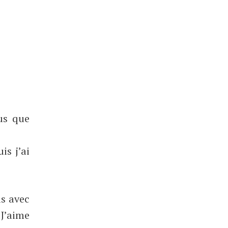
us que
is j’ai
is avec
 J’aime