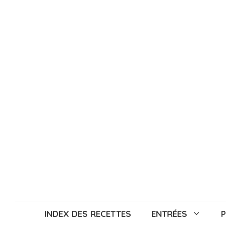
Aller
au
contenu
INDEX DES RECETTES
ENTRÉES
P