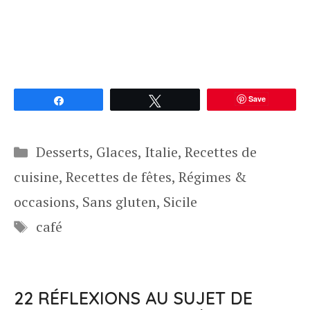
Save
Partagez
Tweetez
Catégories
Desserts
,
Glaces
,
Italie
,
Recettes de
cuisine
,
Recettes de fêtes
,
Régimes &
occasions
,
Sans gluten
,
Sicile
Étiquettes
café
22 RÉFLEXIONS AU SUJET DE