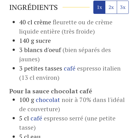
INGRÉDIENTS
1x
2x
3x
40
cl
crème
fleurette ou de crème
liquide entière (très froide)
140
g
sucre
3
blancs d'oeuf
(bien séparés des
jaunes)
3
petites tasses
café
espresso italien
(13 cl environ)
Pour la sauce chocolat café
100
g
chocolat
noir à 70% dans l'idéal
de couverture)
5
cl
café
espresso serré (une petite
tasse)
5
cl
eau