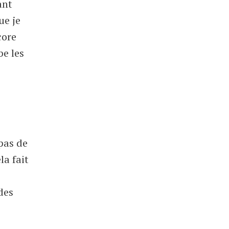
ant
ue je
core
be les
 pas de
la fait
des