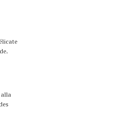
élicate
de.
 alla
 des