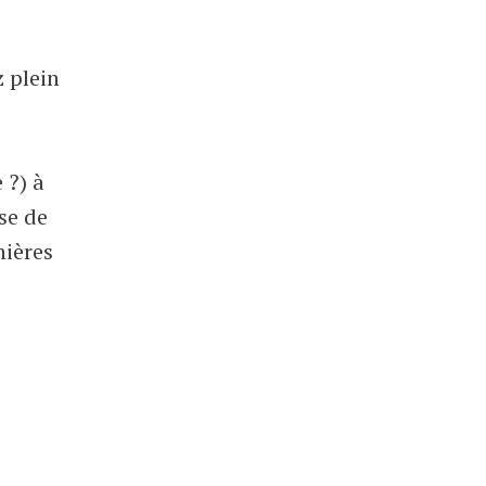
z plein
 ?) à
se de
nières