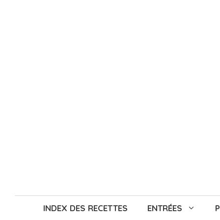
Aller
au
contenu
INDEX DES RECETTES
ENTRÉES
P