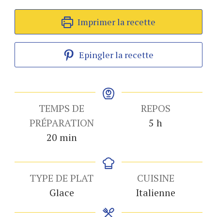
Imprimer la recette
Epingler la recette
TEMPS DE
REPOS
heures
PRÉPARATION
5
h
minutes
20
min
TYPE DE PLAT
CUISINE
Glace
Italienne