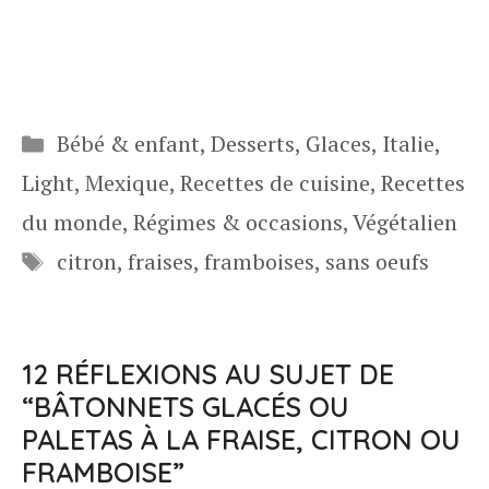
Catégories
Bébé & enfant
,
Desserts
,
Glaces
,
Italie
,
Light
,
Mexique
,
Recettes de cuisine
,
Recettes
du monde
,
Régimes & occasions
,
Végétalien
Étiquettes
citron
,
fraises
,
framboises
,
sans oeufs
12 RÉFLEXIONS AU SUJET DE
“BÂTONNETS GLACÉS OU
PALETAS À LA FRAISE, CITRON OU
FRAMBOISE”