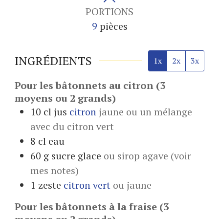
PORTIONS
9
pièces
INGRÉDIENTS
1x
2x
3x
Pour les bâtonnets au citron (3
moyens ou 2 grands)
10
cl jus
citron
jaune ou un mélange
avec du citron vert
8
cl
eau
60
g
sucre glace
ou sirop agave (voir
mes notes)
1
zeste
citron vert
ou jaune
Pour les bâtonnets à la fraise (3