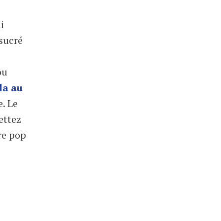
i
 sucré
ou
la au
. Le
ettez
re pop