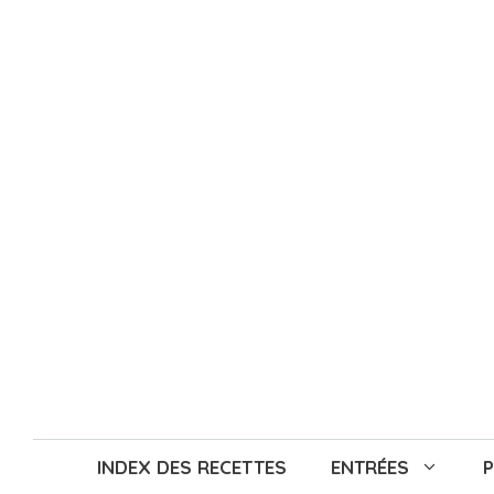
Aller
au
contenu
INDEX DES RECETTES
ENTRÉES
P