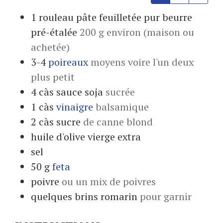
1
rouleau
pâte feuilletée pur beurre
pré-étalée
200 g environ (maison ou
achetée)
3-4
poireaux
moyens voire l'un deux
plus petit
4
càs
sauce soja
sucrée
1
càs
vinaigre
balsamique
2
càs
sucre
de canne blond
huile d'olive vierge extra
sel
50
g
feta
poivre
ou un mix de poivres
quelques
brins
romarin
pour garnir