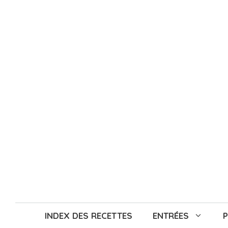
Aller
au
contenu
INDEX DES RECETTES
ENTRÉES
P