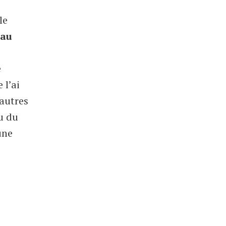
le
 au
e
 l’ai
autres
ou du
une