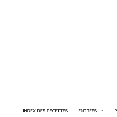
Aller
au
contenu
INDEX DES RECETTES
ENTRÉES
P