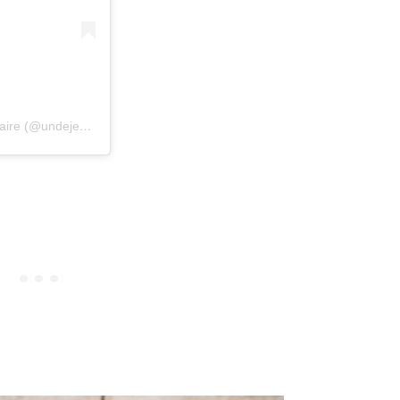
Une publication partagée par Edda Onorato. Photographe culinaire (@undejeunerdesoleil)