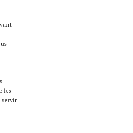
avant
ous
s
e les
 servir