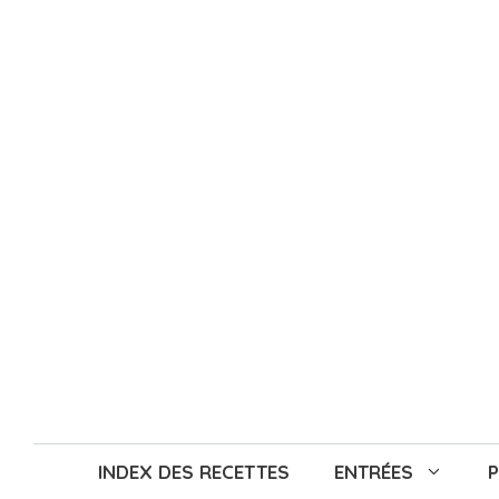
Aller
au
contenu
INDEX DES RECETTES
ENTRÉES
P