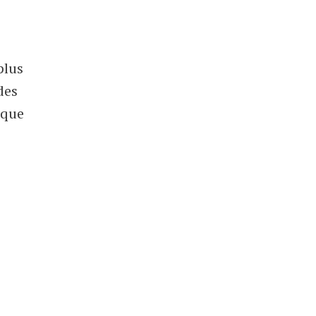
plus
des
 que