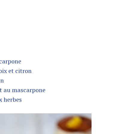
scarpone
ix et citron
on
 et au mascarpone
x herbes