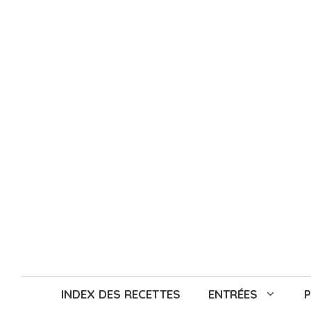
Aller
au
contenu
INDEX DES RECETTES
ENTRÉES
P