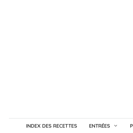
Aller
au
contenu
INDEX DES RECETTES
ENTRÉES
P