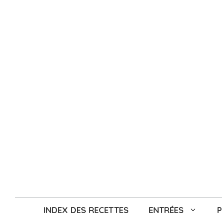
Aller
au
contenu
INDEX DES RECETTES
ENTRÉES
P