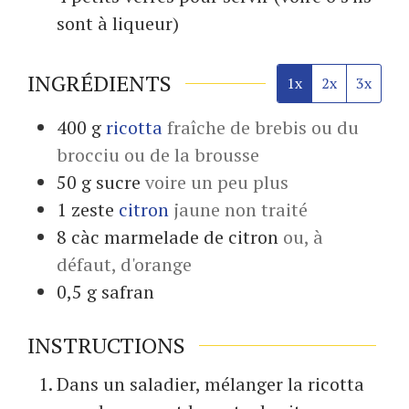
sont à liqueur)
INGRÉDIENTS
1x
2x
3x
400
g
ricotta
fraîche de brebis ou du
brocciu ou de la brousse
50
g
sucre
voire un peu plus
1
zeste
citron
jaune non traité
8
càc
marmelade de citron
ou, à
défaut, d'orange
0,5
g
safran
INSTRUCTIONS
Dans un saladier, mélanger la ricotta