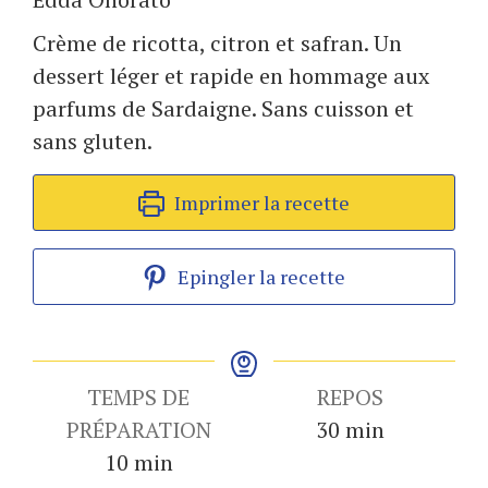
Crème de ricotta, citron et safran. Un
dessert léger et rapide en hommage aux
parfums de Sardaigne. Sans cuisson et
sans gluten.
Imprimer la recette
Epingler la recette
TEMPS DE
REPOS
minutes
PRÉPARATION
30
min
minutes
10
min