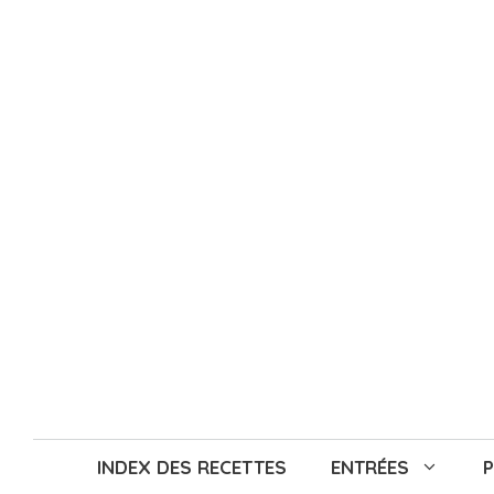
Aller
au
contenu
INDEX DES RECETTES
ENTRÉES
P