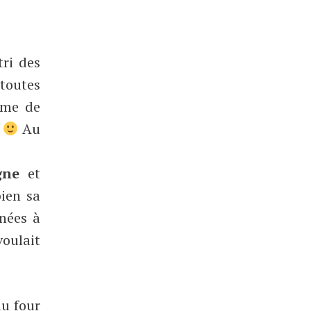
tri des
 toutes
ème de
t
Au
gne
et
bien sa
nnées à
voulait
au four