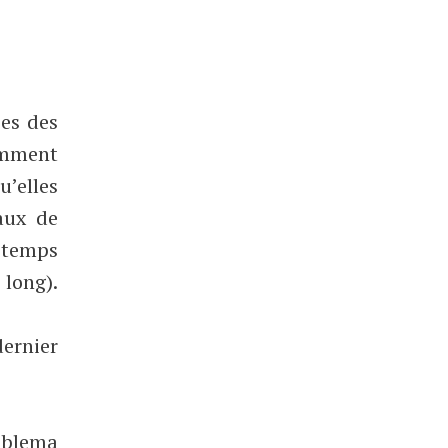
ces des
tamment
’elles
aux de
e temps
long).
dernier
roblema