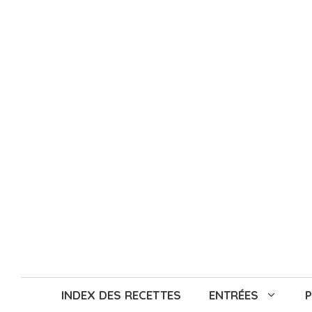
Aller
au
contenu
INDEX DES RECETTES
ENTRÉES
P