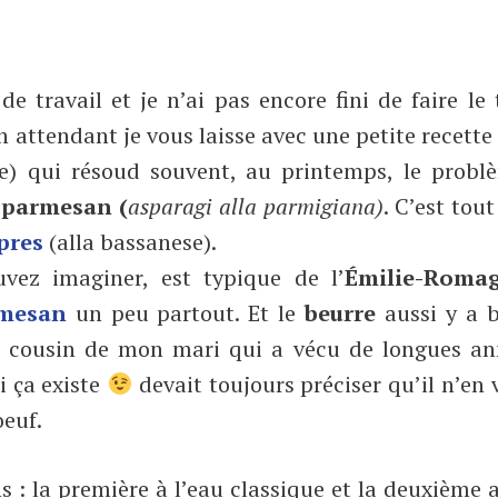
e travail et je n’ai pas encore fini de faire le 
 En attendant je vous laisse avec une petite recette
ue) qui résoud souvent, au printemps, le probl
u parmesan (
asparagi alla parmigiana)
. C’est tou
pres
(alla bassanese).
vez imaginer, est typique de l’
Émilie-Roma
mesan
un peu partout. Et le
beurre
aussi y a 
s un cousin de mon mari qui a vécu de longues a
i ça existe
devait toujours préciser qu’il n’en 
oeuf.
s : la première à l’eau classique et la deuxième 