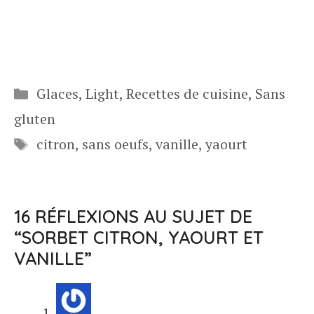
Catégories
Glaces
,
Light
,
Recettes de cuisine
,
Sans
gluten
Étiquettes
citron
,
sans oeufs
,
vanille
,
yaourt
16 RÉFLEXIONS AU SUJET DE
“SORBET CITRON, YAOURT ET
VANILLE”