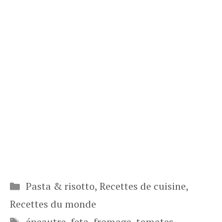
Catégories
Pasta & risotto
,
Recettes de cuisine
,
Recettes du monde
Étiquettes
épeautre
,
feta
,
fromage
,
tomates