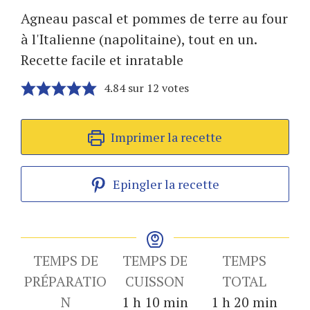
Agneau pascal et pommes de terre au four
à l'Italienne (napolitaine), tout en un.
Recette facile et inratable
4.84
sur
12
votes
Imprimer la recette
Epingler la recette
TEMPS DE
TEMPS DE
TEMPS
PRÉPARATIO
CUISSON
TOTAL
heure
minutes
heure
minutes
N
1
h
10
min
1
h
20
min