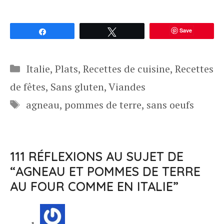
Save
Partagez
Tweetez
Catégories
Italie
,
Plats
,
Recettes de cuisine
,
Recettes
de fêtes
,
Sans gluten
,
Viandes
Étiquettes
agneau
,
pommes de terre
,
sans oeufs
111 RÉFLEXIONS AU SUJET DE
“AGNEAU ET POMMES DE TERRE
AU FOUR COMME EN ITALIE”