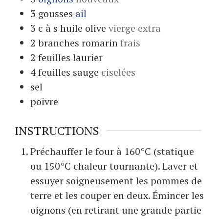
3
gousses
ail
3
c à s
huile olive
vierge extra
2
branches
romarin
frais
2
feuilles
laurier
4
feuilles
sauge
ciselées
sel
poivre
INSTRUCTIONS
Préchauffer le four à 160°C (statique
ou 150°C chaleur tournante). Laver et
essuyer soigneusement les pommes de
terre et les couper en deux. Émincer les
oignons (en retirant une grande partie