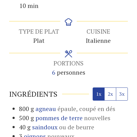
minutes
10
min
TYPE DE PLAT
CUISINE
Plat
Italienne
PORTIONS
6
personnes
INGRÉDIENTS
1x
2x
3x
800
g
agneau
épaule, coupé en dés
500
g
pommes de terre
nouvelles
40
g
saindoux
ou de beurre
3
oignons
nouveaux