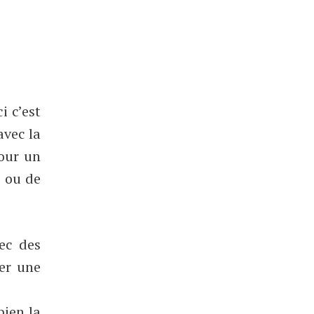
i c’est
avec la
pour un
 ou de
ec des
er une
bien la