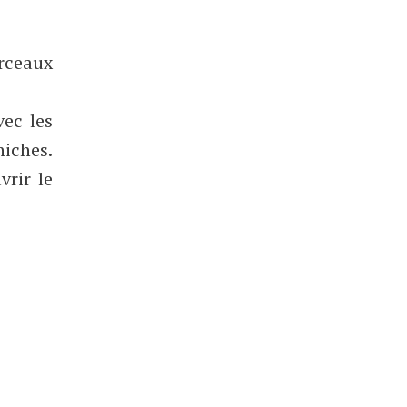
orceaux
vec les
hiches.
vrir le