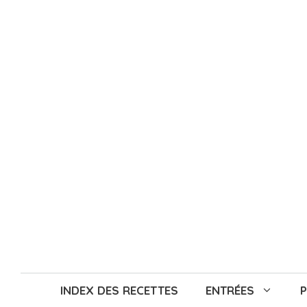
Aller
au
contenu
INDEX DES RECETTES
ENTRÉES
P