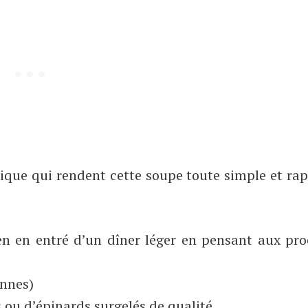
tique qui rendent cette soupe toute simple et ra
en en entré d’un dîner léger en pensant aux pr
onnes)
 ou d’épinards surgelés de qualité