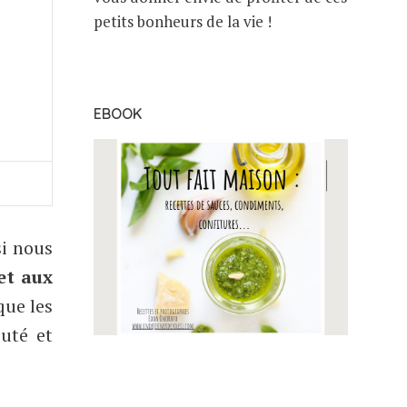
petits bonheurs de la vie !
EBOOK
si nous
et aux
que les
outé et