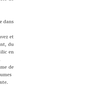
ie dans
avez et
nt, du
ilic en
.
mme de
égumes
nte.