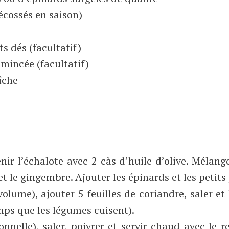
écossés en saison)
ts dés (facultatif)
émincée (facultatif)
îche
nir l’échalote avec 2 càs d’huile d’olive. Mélang
et le gingembre. Ajouter les épinards et les petits 
olume), ajouter 5 feuilles de coriandre, saler et 
mps que les légumes cuisent).
onnelle), saler, poivrer et servir chaud avec le r