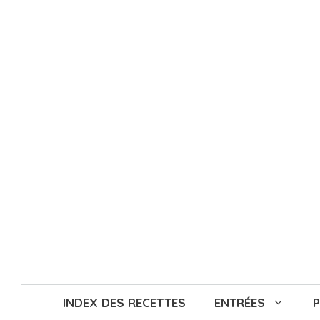
Aller
au
contenu
INDEX DES RECETTES
ENTRÉES
P