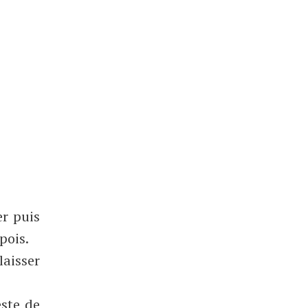
er puis
pois.
laisser
este de