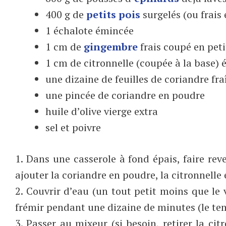
400 g de
petits pois
surgelés (ou frais 
1 échalote émincée
1 cm de
gingembre
frais coupé en peti
1 cm de citronnelle (coupée à la base) 
une dizaine de feuilles de coriandre fra
une pincée de coriandre en poudre
huile d’olive vierge extra
sel et poivre
1. Dans une casserole à fond épais, faire reve
ajouter la coriandre en poudre, la citronnelle 
2. Couvrir d’eau (un tout petit moins que le v
frémir pendant une dizaine de minutes (le te
3. Passer au mixeur (si besoin, retirer la citr