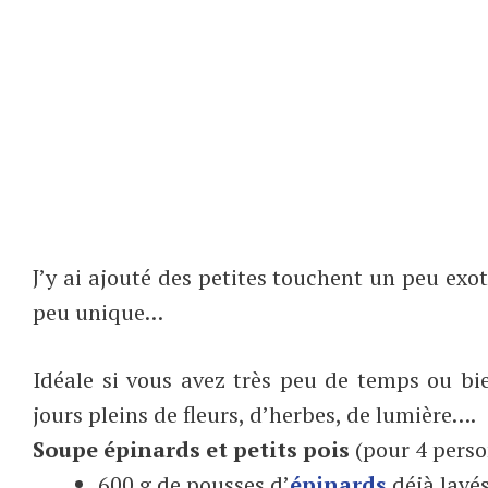
J’y ai ajouté des petites touchent un peu exo
peu unique…
Idéale si vous avez très peu de temps ou bi
jours pleins de fleurs, d’herbes, de lumière….
Soupe épinards et petits pois
(pour 4 pers
600 g de pousses d’
épinards
déjà lavés