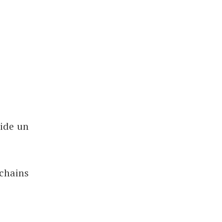
pide un
ochains