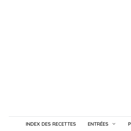
Aller
au
contenu
INDEX DES RECETTES
ENTRÉES
P