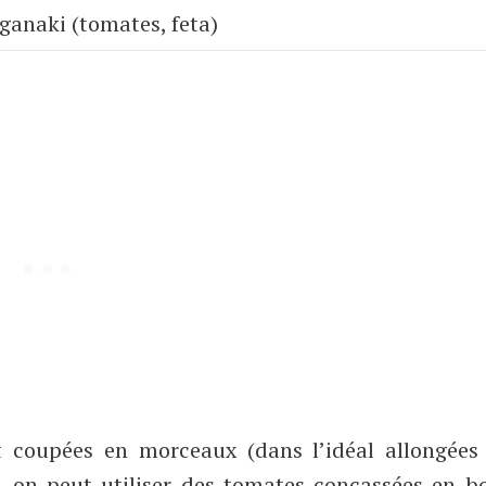
ganaki (tomates, feta)
et coupées en morceaux (dans l’idéal allongées
, on peut utiliser des tomates concassées en bo