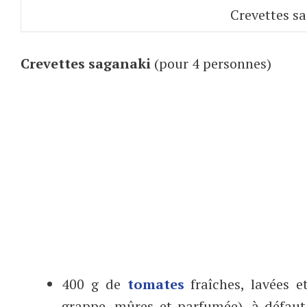
Crevettes sa
Crevettes saganaki
(pour 4 personnes)
400 g de
tomates
fraîches, lavées 
grappe, mûres et parfumée), à défaut