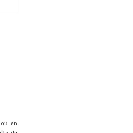
 ou en
îte de