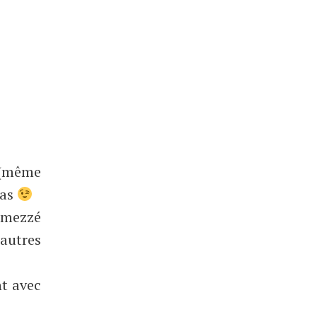
 (même
pas
i mezzé
’autres
nt avec