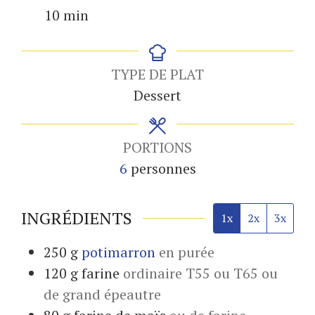
minutes
10
min
TYPE DE PLAT
Dessert
PORTIONS
6
personnes
INGRÉDIENTS
1x
2x
3x
250
g
potimarron
en purée
120
g
farine
ordinaire T55 ou T65 ou
de grand épeautre