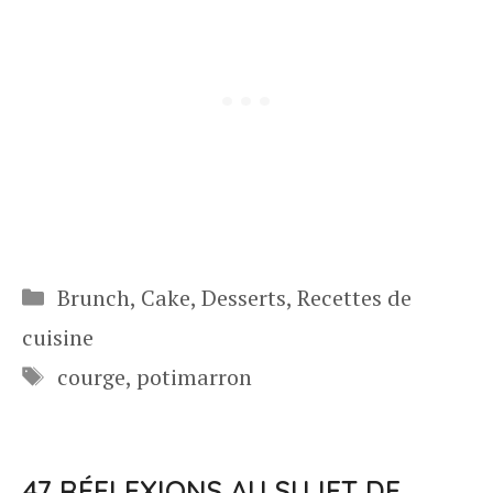
Catégories
Brunch
,
Cake
,
Desserts
,
Recettes de
cuisine
Étiquettes
courge
,
potimarron
47 RÉFLEXIONS AU SUJET DE