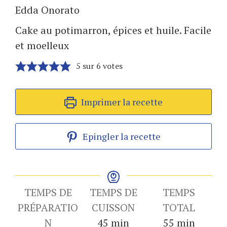
Edda Onorato
Cake au potimarron, épices et huile. Facile
et moelleux
5
sur
6
votes
Imprimer la recette
Epingler la recette
TEMPS DE
TEMPS DE
TEMPS
PRÉPARATIO
CUISSON
TOTAL
minutes
minutes
N
45
min
55
min