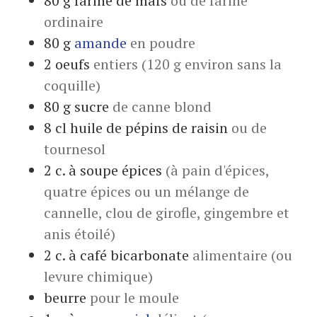
80
g
farine de maïs
ou de farine
ordinaire
80
g
amande
en poudre
2
oeufs
entiers (120 g environ sans la
coquille)
80
g
sucre
de canne blond
8
cl
huile de pépins de raisin
ou de
tournesol
2
c. à soupe
épices
(à pain d'épices,
quatre épices ou un mélange de
cannelle, clou de girofle, gingembre et
anis étoilé)
2
c. à café
bicarbonate
alimentaire (ou
levure chimique)
beurre
pour le moule