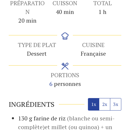
PRÉPARATIO
CUISSON
TOTAL
minutes
heure
N
40
min
1
h
minutes
20
min
TYPE DE PLAT
CUISINE
Dessert
Française
PORTIONS
6
personnes
INGRÉDIENTS
1x
2x
3x
130
g
farine de riz
(blanche ou semi-
complète)et millet (ou quinoa) + un