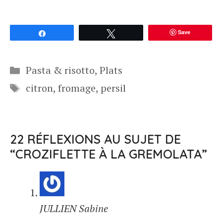
Save
Partagez
Tweetez
Catégories
Pasta & risotto
,
Plats
Étiquettes
citron
,
fromage
,
persil
22 RÉFLEXIONS AU SUJET DE
“CROZIFLETTE À LA GREMOLATA”
JULLIEN Sabine