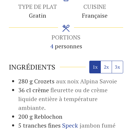
TYPE DE PLAT
CUISINE
Gratin
Française
PORTIONS
4
personnes
INGRÉDIENTS
1x
2x
3x
280
g
Crozets
aux noix Alpina Savoie
36
cl
crème
fleurette ou de crème
liquide entière à température
ambiante.
200
g
Reblochon
5
tranches fines
Speck
jambon fumé