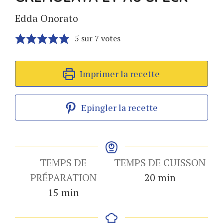
Edda Onorato
5
sur
7
votes
Imprimer la recette
Epingler la recette
TEMPS DE
TEMPS DE CUISSON
minutes
PRÉPARATION
20
min
minutes
15
min