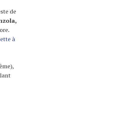
este de
nzola,
ore.
lette à
rème),
llant