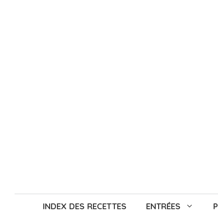
Aller
au
contenu
INDEX DES RECETTES
ENTRÉES
P