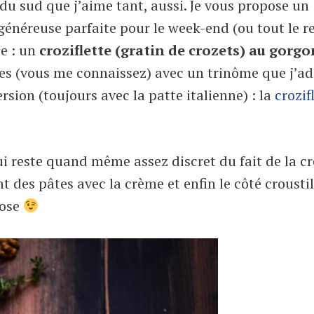
x du sud que j’aime tant, aussi. Je vous propose un
généreuse parfaite pour le week-end (ou tout le r
ie : un
croziflette (gratin de crozets) au gorgo
es (vous me connaissez) avec un trinôme que j’ad
sion (toujours avec la patte italienne) : la
crozif
i reste quand même assez discret du fait de la c
nt des pâtes avec la crème et enfin le côté crousti
hose