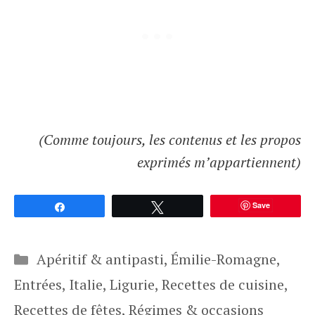
(Comme toujours, les contenus et les propos
exprimés m’appartiennent)
Save
Partagez
Tweetez
Catégories
Apéritif & antipasti
,
Émilie-Romagne
,
Entrées
,
Italie
,
Ligurie
,
Recettes de cuisine
,
Recettes de fêtes
,
Régimes & occasions