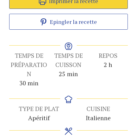
Imprimer la recette
Epingler la recette
TEMPS DE
TEMPS DE
REPOS
heures
PRÉPARATIO
CUISSON
2
h
minutes
N
25
min
minutes
30
min
TYPE DE PLAT
CUISINE
Apéritif
Italienne