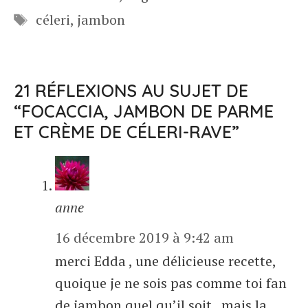
Étiquettes
céleri
,
jambon
21 RÉFLEXIONS AU SUJET DE
“FOCACCIA, JAMBON DE PARME
ET CRÈME DE CÉLERI-RAVE”
anne
16 décembre 2019 à 9:42 am
merci Edda , une délicieuse recette,
quoique je ne sois pas comme toi fan
de jambon quel qu’il soit , mais la