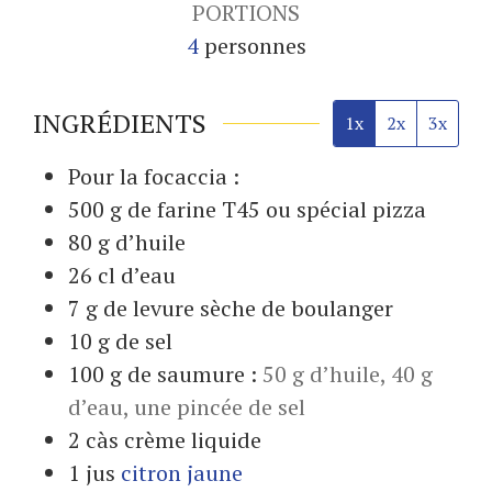
PORTIONS
4
personnes
INGRÉDIENTS
1x
2x
3x
Pour la focaccia :
500
g
de farine T45 ou spécial pizza
80
g
d’huile
26
cl
d’eau
7
g
de levure sèche de boulanger
10
g
de sel
100
g
de saumure :
50 g d’huile, 40 g
d’eau, une pincée de sel
2
càs
crème liquide
1
jus
citron jaune