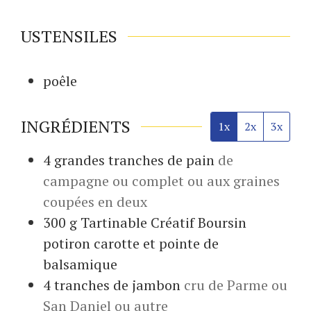
USTENSILES
poêle
INGRÉDIENTS
1x
2x
3x
4
grandes tranches de
pain
de
campagne ou complet ou aux graines
coupées en deux
300
g
Tartinable Créatif Boursin
potiron carotte et pointe de
balsamique
4
tranches de
jambon
cru de Parme ou
San Daniel ou autre