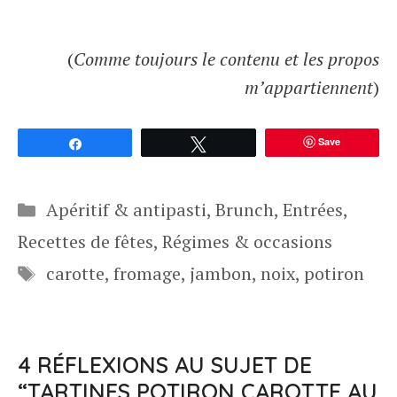
(
Comme toujours le contenu et les propos
m’appartiennent
)
Save
Partagez
Tweetez
Catégories
Apéritif & antipasti
,
Brunch
,
Entrées
,
Recettes de fêtes
,
Régimes & occasions
Étiquettes
carotte
,
fromage
,
jambon
,
noix
,
potiron
4 RÉFLEXIONS AU SUJET DE
“TARTINES POTIRON CAROTTE AU