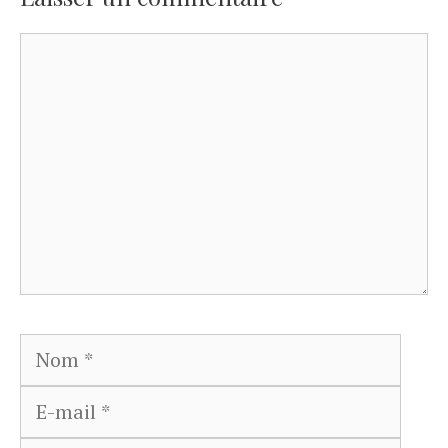
Commentaire
Nom
E-
mail
Site
web