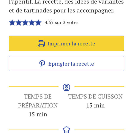
l'apéritif. La recette, des idées de variantes
et de tartinades pour les accompagner.
4.67
sur
3
votes
Imprimer la recette
Epingler la recette
TEMPS DE
TEMPS DE CUISSON
minutes
PRÉPARATION
15
min
minutes
15
min