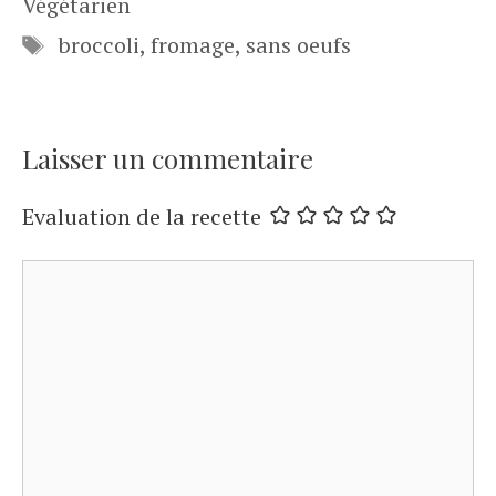
Végétarien
Étiquettes
broccoli
,
fromage
,
sans oeufs
Laisser un commentaire
Evaluation de la recette
Commentaire