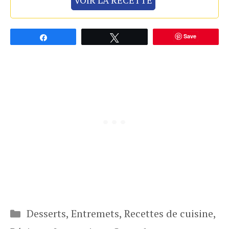
VOIR LA RECETTE
Save
Partagez
Tweetez
Catégories
Desserts
,
Entremets
,
Recettes de cuisine
,