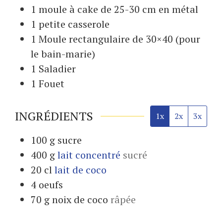
1 moule à cake
de 25-30 cm en métal
1 petite casserole
1 Moule rectangulaire
de 30×40 (pour
le bain-marie)
1 Saladier
1 Fouet
INGRÉDIENTS
1x
2x
3x
100
g
sucre
400
g
lait concentré
sucré
20
cl
lait de coco
4
oeufs
70
g
noix de coco
râpée