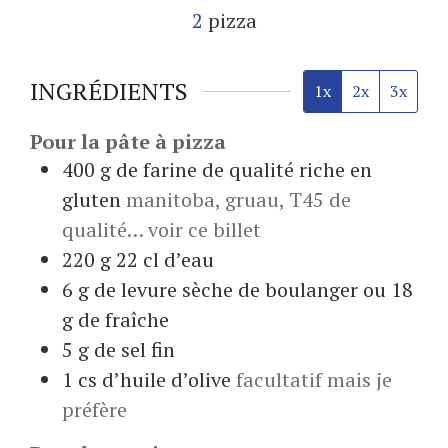
2
pizza
INGRÉDIENTS
1x
2x
3x
Pour la pâte à pizza
400
g
de farine de qualité riche en
gluten
manitoba, gruau, T45 de
qualité… voir ce billet
220
g
22 cl d’eau
6
g
de levure sèche de boulanger ou 18
g de fraîche
5
g
de sel fin
1
cs d’huile d’olive
facultatif mais je
préfère