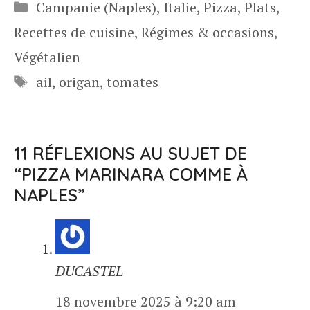
Catégories
Campanie (Naples)
,
Italie
,
Pizza
,
Plats
,
Recettes de cuisine
,
Régimes & occasions
,
Végétalien
Étiquettes
ail
,
origan
,
tomates
11 RÉFLEXIONS AU SUJET DE
“PIZZA MARINARA COMME À
NAPLES”
DUCASTEL
18 novembre 2025 à 9:20 am