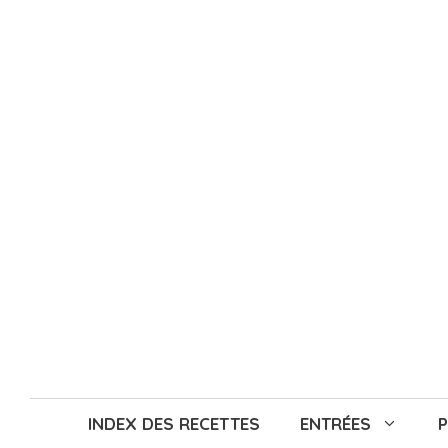
Aller
au
contenu
INDEX DES RECETTES
ENTRÉES
P