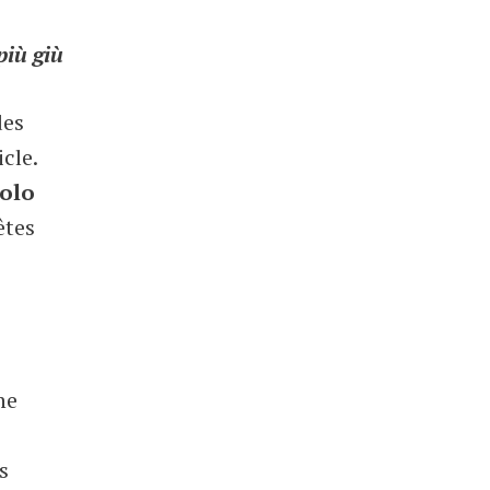
più giù
des
icle.
iolo
êtes
ne
s