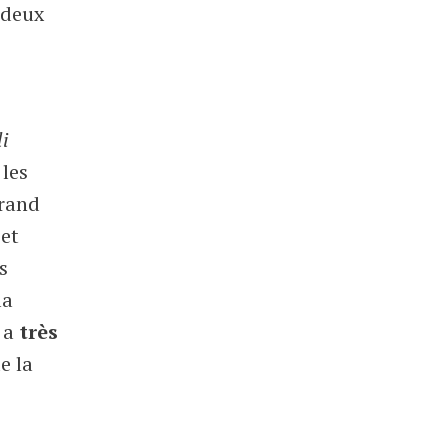
 deux
li
 les
grand
et
s
la
y a
très
e la