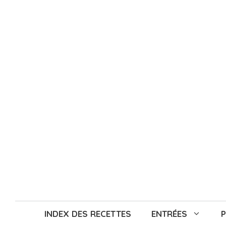
Aller
au
contenu
INDEX DES RECETTES
ENTRÉES
P