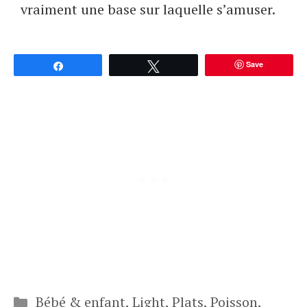
vraiment une base sur laquelle s’amuser.
Save
Partagez
Tweetez
Catégories
Bébé & enfant
,
Light
,
Plats
,
Poisson
,