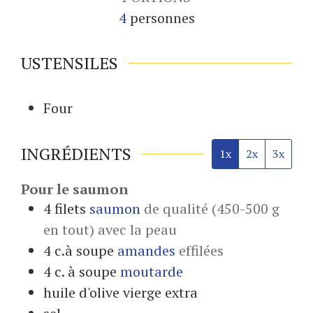
4
personnes
USTENSILES
Four
INGRÉDIENTS
1x
2x
3x
Pour le saumon
4
filets
saumon
de qualité (450-500 g
en tout) avec la peau
4
c.à soupe
amandes
effilées
4
c. à soupe
moutarde
huile d'olive vierge extra