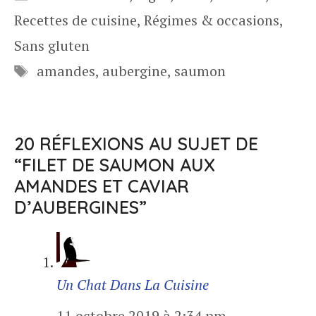
Recettes de cuisine
,
Régimes & occasions
,
Sans gluten
Étiquettes
amandes
,
aubergine
,
saumon
20 RÉFLEXIONS AU SUJET DE
“FILET DE SAUMON AUX
AMANDES ET CAVIAR
D’AUBERGINES”
Un Chat Dans La Cuisine
11 octobre 2019 à 2:34 pm