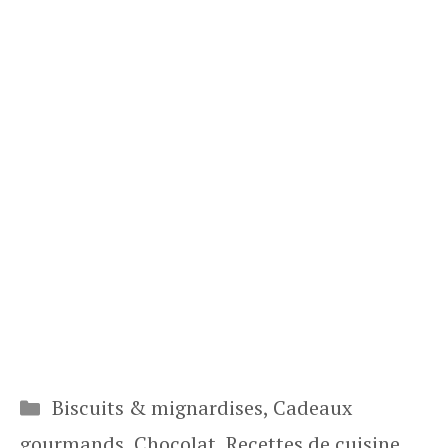
Catégories
Biscuits & mignardises
,
Cadeaux
gourmands
,
Chocolat
,
Recettes de cuisine
,