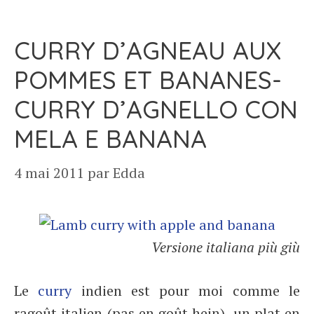
CURRY D’AGNEAU AUX
POMMES ET BANANES-
CURRY D’AGNELLO CON
MELA E BANANA
4 mai 2011
par
Edda
Versione italiana più giù
Le
curry
indien est pour moi comme le
ragoût italien (pas en goût hein), un plat en