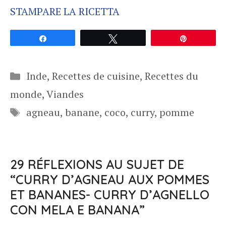
STAMPARE LA RICETTA
Partagez
Tweetez
Épingle
Catégories
Inde
,
Recettes de cuisine
,
Recettes du
monde
,
Viandes
Étiquettes
agneau
,
banane
,
coco
,
curry
,
pomme
29 RÉFLEXIONS AU SUJET DE
“CURRY D’AGNEAU AUX POMMES
ET BANANES- CURRY D’AGNELLO
CON MELA E BANANA”