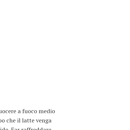
 cuocere a fuoco medio
o che il latte venga
do. Far raffreddare.