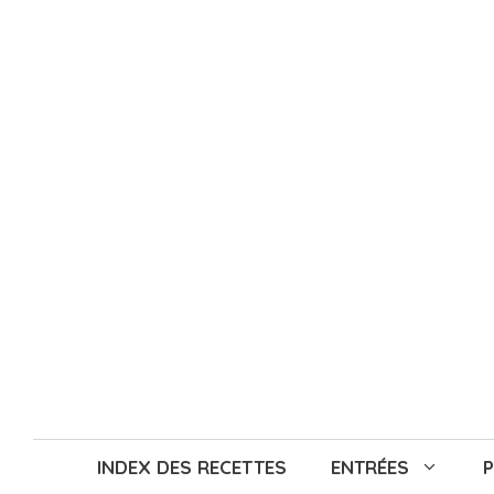
Aller
au
contenu
INDEX DES RECETTES
ENTRÉES
P