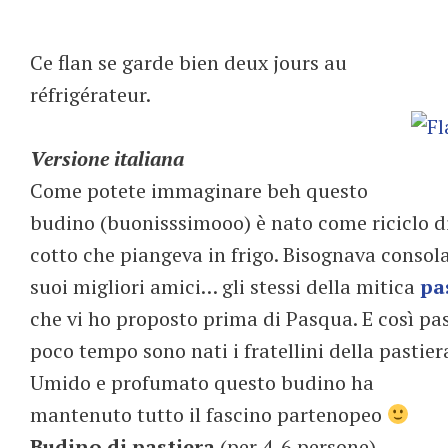
Ce flan se garde bien deux jours au
réfrigérateur.
Versione italiana
Come potete immaginare beh questo
budino (buonisssimooo) è nato come riciclo di
cotto che piangeva in frigo. Bisognava consol
suoi migliori amici… gli stessi della mitica
pa
che vi ho proposto prima di Pasqua. E così pa
poco tempo sono nati i fratellini della pastiera 
Umido e profumato questo budino ha
mantenuto tutto il fascino partenopeo
Budino di pastiera
(per 4-6 persone)