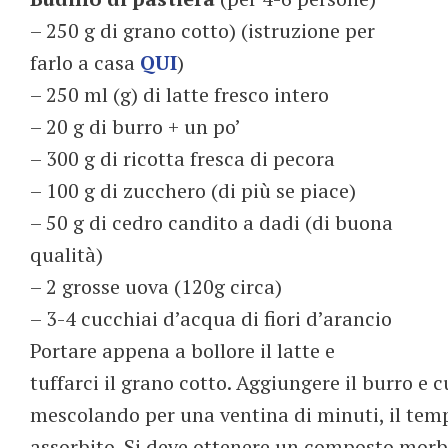
– 250 g di grano cotto) (istruzione per
farlo a casa
QUI
)
– 250 ml (g) di latte fresco intero
– 20 g di burro + un po’
– 300 g di ricotta fresca di pecora
– 100 g di zucchero (di più se piace)
– 50 g di cedro candito a dadi (di buona
qualità)
– 2 grosse uova (120g circa)
– 3-4 cucchiai d’acqua di fiori d’arancio
Portare appena a bollore il latte e
tuffarci il grano cotto. Aggiungere il burro e
mescolando per una ventina di minuti, il temp
assorbito. Si deve ottenere un composto morbi