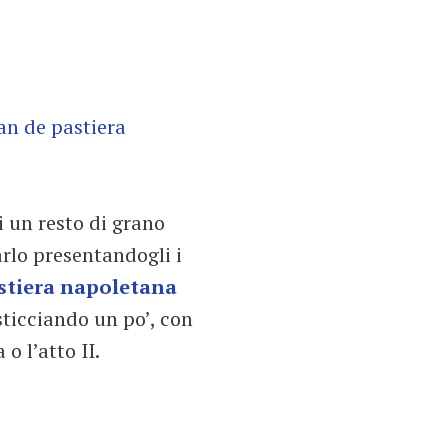
 un resto di grano
arlo presentandogli i
stiera napoletana
sticciando un po’, con
o l’atto II.