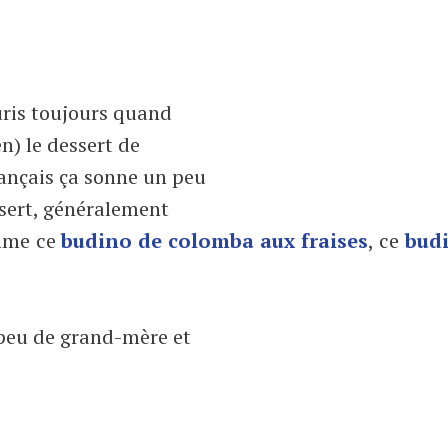
ouris toujours quand
n) le dessert de
ançais ça sonne un peu
ssert, généralement
omme ce
budino de colomba aux fraises
, ce
bud
 peu de grand-mère et