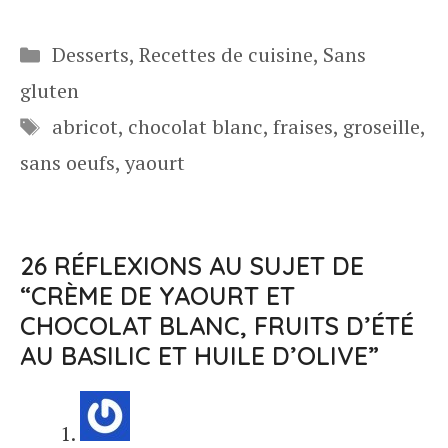
Catégories
Desserts
,
Recettes de cuisine
,
Sans
gluten
Étiquettes
abricot
,
chocolat blanc
,
fraises
,
groseille
,
sans oeufs
,
yaourt
26 RÉFLEXIONS AU SUJET DE
“CRÈME DE YAOURT ET
CHOCOLAT BLANC, FRUITS D’ÉTÉ
AU BASILIC ET HUILE D’OLIVE”