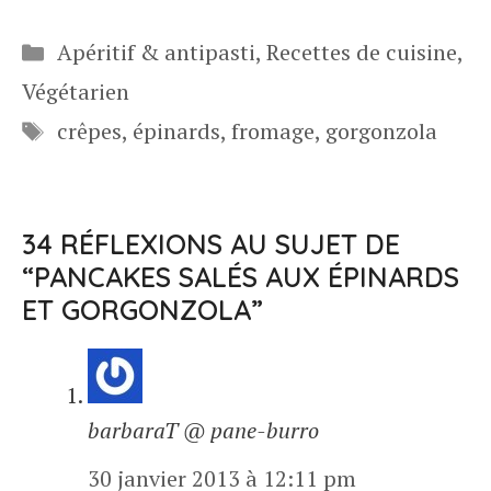
Catégories
Apéritif & antipasti
,
Recettes de cuisine
,
Végétarien
Étiquettes
crêpes
,
épinards
,
fromage
,
gorgonzola
34 RÉFLEXIONS AU SUJET DE
“PANCAKES SALÉS AUX ÉPINARDS
ET GORGONZOLA”
barbaraT @ pane-burro
30 janvier 2013 à 12:11 pm