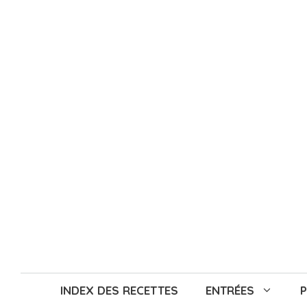
Aller
au
contenu
INDEX DES RECETTES
ENTRÉES
P