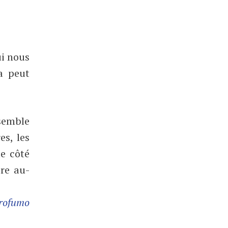
ui nous
a peut
ssemble
es, les
e côté
cre au-
rofumo