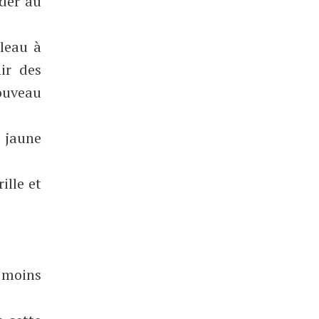
der au
uleau à
ir des
nouveau
e jaune
ille et
 moins