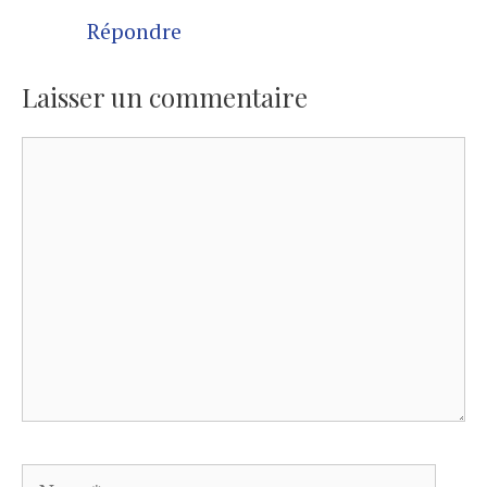
Répondre
Laisser un commentaire
Commentaire
Nom
E-