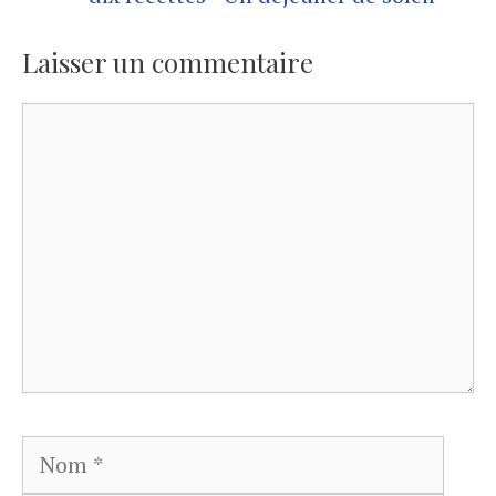
Laisser un commentaire
Commentaire
Nom
E-
mail