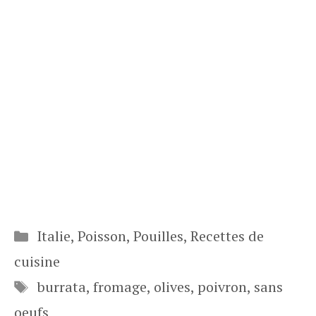
Catégories
Italie
,
Poisson
,
Pouilles
,
Recettes de
cuisine
Étiquettes
burrata
,
fromage
,
olives
,
poivron
,
sans
oeufs