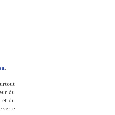
sa
.
surtout
ceur du
s et du
e verte