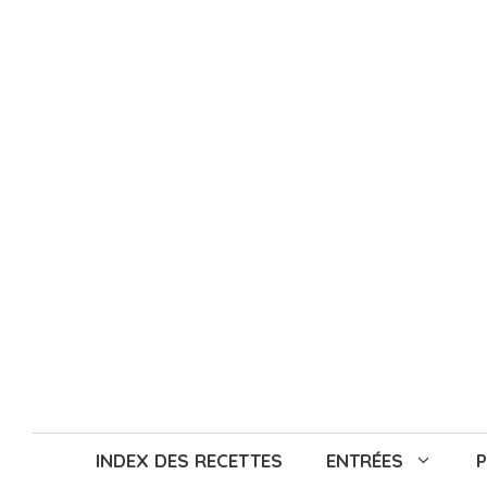
Aller
au
contenu
INDEX DES RECETTES
ENTRÉES
P