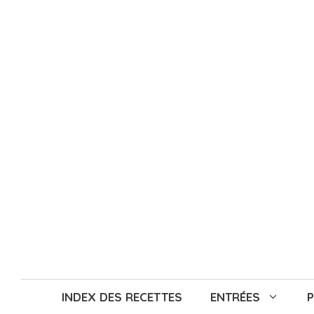
Aller
au
contenu
INDEX DES RECETTES
ENTRÉES
P