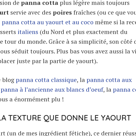
rsion de
panna cotta
plus légère mais toujours
urt
servie avec des
poires
fraîches (ou ce que vo
e
panna cotta au yaourt et au coco
même si la rec
sserts
italiens
(du Nord et plus exactement du
e tour du monde. Grâce à sa simplicité, son côté
 nous séduit toujours. Plus bas vous avez aussi la 
acer juste par la partie de yaourt).
e blog
panna cotta classique
, la
panna cotta aux
a
panna à l’ancienne aux blancs d’oeuf
, la
panna c
nous a énormément plu !
LA TEXTURE QUE DONNE LE YAOURT
rt (un de mes ingrédient fétiche), ce dernier réuss