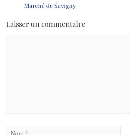
Marché de Savigny
Laisser un commentaire
Commentaire
Nom
E-