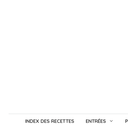
Aller
au
contenu
INDEX DES RECETTES
ENTRÉES
P