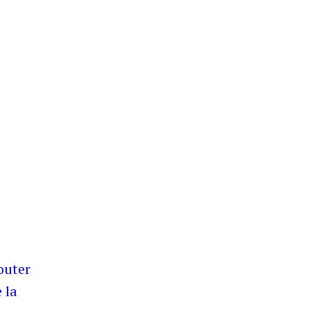
outer
 la