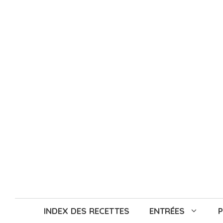
Aller
au
contenu
INDEX DES RECETTES
ENTRÉES
P