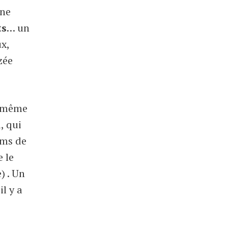
une
ts
… un
x,
zée
et même
, qui
ums de
e le
) .
Un
l y a