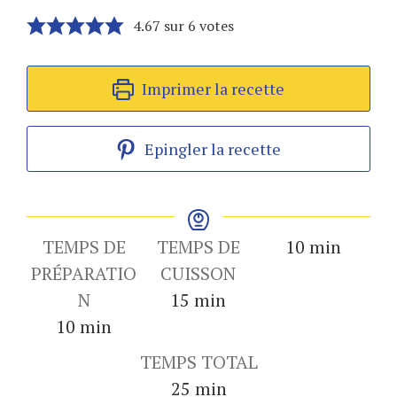
4.67
sur
6
votes
Imprimer la recette
Epingler la recette
minutes
TEMPS DE
TEMPS DE
10
min
PRÉPARATIO
CUISSON
minutes
N
15
min
minutes
10
min
TEMPS TOTAL
minutes
25
min