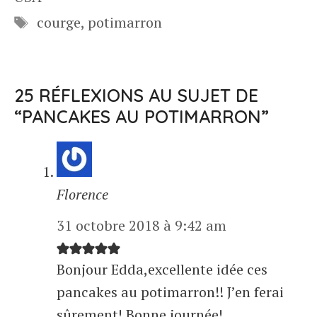
Étiquettes
courge
,
potimarron
25 RÉFLEXIONS AU SUJET DE
“PANCAKES AU POTIMARRON”
Florence
31 octobre 2018 à 9:42 am
Bonjour Edda,excellente idée ces
pancakes au potimarron!! J’en ferai
sûrement! Bonne journée!