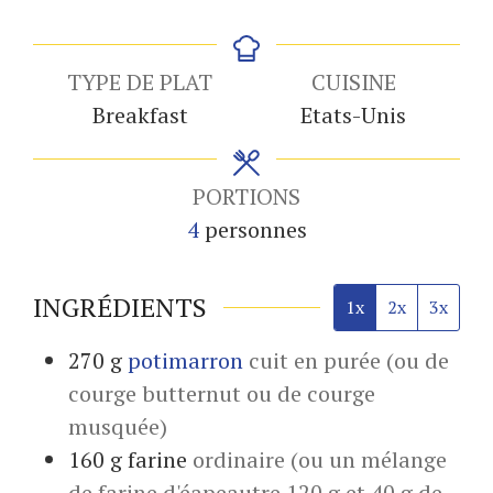
TYPE DE PLAT
CUISINE
Breakfast
Etats-Unis
PORTIONS
4
personnes
INGRÉDIENTS
1x
2x
3x
270
g
potimarron
cuit en purée (ou de
courge butternut ou de courge
musquée)
160
g
farine
ordinaire (ou un mélange
de farine d'éapeautre 120 g et 40 g de