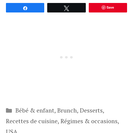
Save
Partagez
Tweetez
Catégories
Bébé & enfant
,
Brunch
,
Desserts
,
Recettes de cuisine
,
Régimes & occasions
,
USA